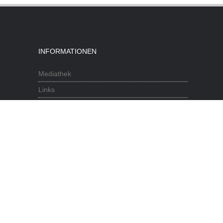
INFORMATIONEN
Mediathek
Links
Historisches
RWTH
Fakultät
Impressum
Datenschutzerklärung
Letzte Aktualisierung: 08.07.2026