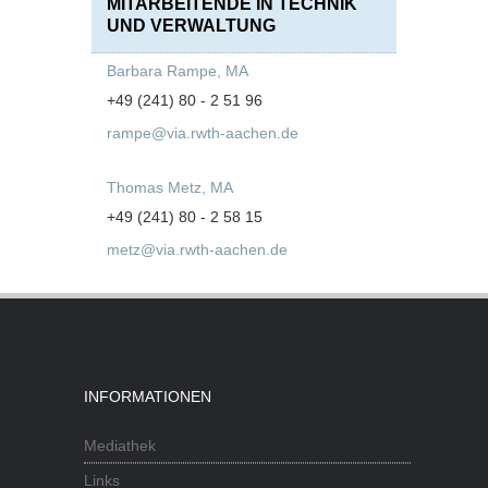
MITARBEITENDE IN TECHNIK
UND VERWALTUNG
Barbara Rampe, MA
+49 (241) 80 - 2 51 96
rampe@via.rwth-aachen.de
Thomas Metz, MA
+49 (241) 80 - 2 58 15
metz@via.rwth-aachen.de
INFORMATIONEN
Mediathek
Links