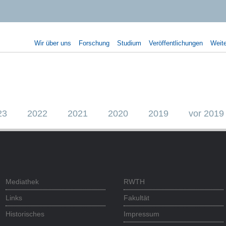
Wir über uns
Forschung
Studium
Veröffentlichungen
Weite
23
2022
2021
2020
2019
vor 2019
Mediathek
RWTH
Links
Fakultät
Historisches
Impressum