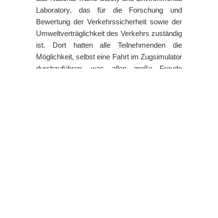
Laboratory, das für die Forschung und
Bewertung der Verkehrssicherheit sowie der
Umweltverträglichkeit des Verkehrs zuständig
ist. Dort hatten alle Teilnehmenden die
Möglichkeit, selbst eine Fahrt im Zugsimulator
durchzuführen, was allen große Freude
bereitete. Auch hier wurde die Gruppe von
Professor Koseki begleitet. Zum Abschluss
der Exkursion fand ein gemeinsames
Abendessen in einem Sushi-Restaurant statt.
Auch Herr Professor Koseki und Dr. Miyoshi
von NTSEL begleiteten die Gruppe. Während
einige Teilnehmende bereist am Tag die
Rückreise nach Deutschland antraten , haben
andere noch weitere Zeit in Japan verbracht.